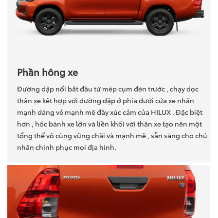
Phần hông xe
Đường dập nổi bắt đầu từ mép cụm đèn trước , chạy dọc
thân xe kết hợp với đường dập ở phía dưới cửa xe nhấn
mạnh dáng vẻ mạnh mẽ đầy xúc cảm của HILUX . Đặc biệt
hơn , hốc bánh xe lớn và liền khối với thân xe tạo nên một
tổng thể vô cùng vững chãi và mạnh mẽ , sẵn sàng cho chủ
nhân chinh phục mọi địa hình.