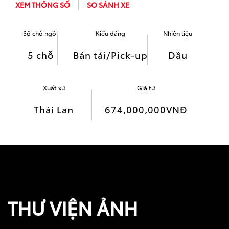
XEM THÔNG SỐ
SO SÁNH XE
Số chỗ ngồi
Kiểu dáng
Nhiên liệu
5 chỗ
Bán tải/Pick-up
Dầu
Xuất xứ
Giá từ
Thái Lan
674,000,000
VNĐ
THƯ VIỆN ẢNH