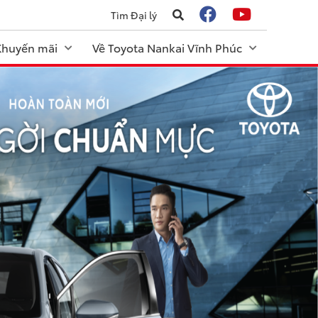
Tìm Đại lý
 Khuyến mãi
Về Toyota Nankai Vĩnh Phúc