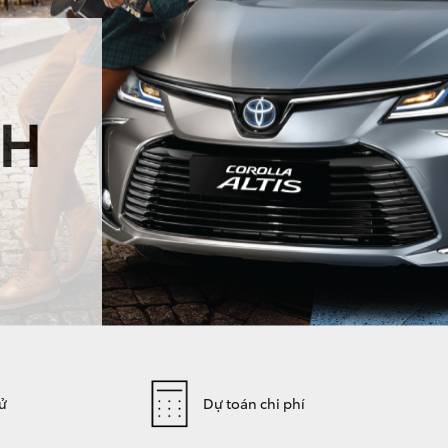
NH
hử
Dự toán chi phí