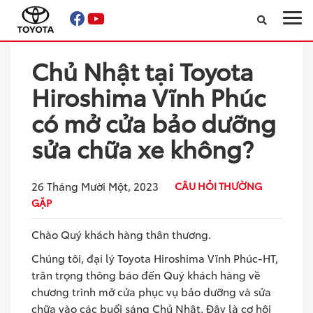
Chủ Nhật tại Toyota
Sản phẩm
Hiroshima Vĩnh Phúc
Xe đã qua sử dụng
có mở cửa bảo dưỡng
sửa chữa xe không?
Công nghệ
Dịch vụ
26 Tháng Mười Một, 2023
CÂU HỎI THƯỜNG
GẶP
Về Toyota Nankai Vĩnh Phúc
Chào Quý khách hàng thân thương.
Tin tức & Khuyến mãi
Chúng tôi, đại lý Toyota Hiroshima Vĩnh Phúc-HT,
trân trọng thông báo đến Quý khách hàng về
chương trình mở cửa phục vụ bảo dưỡng và sửa
Tìm Đại lý
chữa vào các buổi sáng Chủ Nhật. Đây là cơ hội