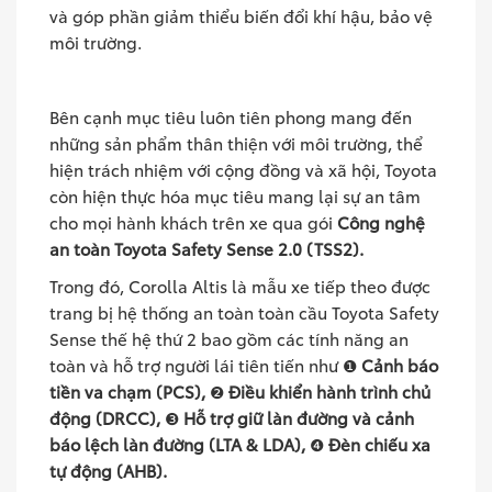
và góp phần giảm thiểu biến đổi khí hậu, bảo vệ
môi trường.
Bên cạnh mục tiêu luôn tiên phong mang đến
những sản phẩm thân thiện với môi trường, thể
hiện trách nhiệm với cộng đồng và xã hội, Toyota
còn hiện thực hóa mục tiêu mang lại sự an tâm
cho mọi hành khách trên xe qua gói
Công nghệ
an toàn Toyota Safety Sense 2.0 (TSS2).
Trong đó, Corolla Altis là mẫu xe tiếp theo được
trang bị hệ thống an toàn toàn cầu Toyota Safety
Sense thế hệ thứ 2 bao gồm các tính năng an
toàn và hỗ trợ người lái tiên tiến như ❶
Cảnh báo
tiền va chạm (PCS),
❷
Điều khiển hành trình chủ
động (DRCC),
❸
Hỗ trợ giữ làn đường và cảnh
báo lệch làn đường (LTA & LDA),
❹
Đèn chiếu xa
tự động (AHB).