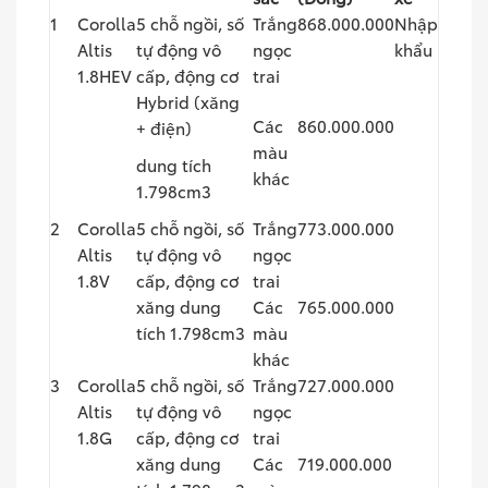
1
Corolla
5 chỗ ngồi, số
Trắng
868.000.000
Nhập
Altis
tự động vô
ngọc
khẩu
1.8HEV
cấp, động cơ
trai
Hybrid (xăng
Các
860.000.000
+ điện)
màu
dung tích
khác
1.798cm3
2
Corolla
5 chỗ ngồi, số
Trắng
773.000.000
Altis
tự động vô
ngọc
1.8V
cấp, động cơ
trai
xăng dung
Các
765.000.000
tích 1.798cm3
màu
khác
3
Corolla
5 chỗ ngồi, số
Trắng
727.000.000
Altis
tự động vô
ngọc
1.8G
cấp, động cơ
trai
xăng dung
Các
719.000.000