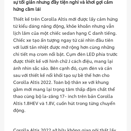
sự tối giản nhưng đầy tiện nghi và khơi gợi cảm
hứng cầm lái
Thiết kế trên Corolla Altis mới được lấy cảm hứng
từ kiểu dáng năng động, khỏe khoắn nhưng vẫn
lịch lãm của một chiếc sedan hạng C danh tiếng.
Chiếc xe tạo ấn tượng ngay từ cái nhìn đầu tiên
với lưới tản nhiệt được mở rộng hơn cùng những
chi tiết mạ crom nổi bật. Cụm đèn LED phía trước
được thiết kế với hình chữ J cách điệu, mang lại
ánh nhìn sắc sảo. Bên cạnh đó, cụm đèn và cản
sau với thiết kế nổi khối tạo sự bề thế hơn cho
Corolla Altis 2022. Toàn bộ thân xe với khung
gầm mới mang lại trọng tâm thấp đậm chất thể
thao cùng bộ la-zăng 17- inch trên bản Corolla
Altis 1.8HEV và 1.8V, cuốn hút trong từng chuyển
động.
Corolla Altis 2022 sở hữu không gian nội thất lấy