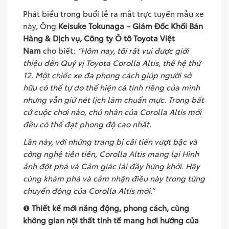
Phát biểu trong buổi lễ ra mắt trực tuyến mẫu xe
này, Ông
Keisuke Tokunaga – Giám Đốc Khối Bán
Hàng & Dịch vụ, Công ty Ô tô Toyota Việt
Nam
cho biết:
“Hôm nay, tôi rất vui được giới
thiệu đến Quý vị Toyota Corolla Altis, thế hệ thứ
12. Một chiếc xe đa phong cách giúp người sở
hữu có thể tự do thể hiện cá tính riêng của mình
nhưng vẫn giữ nét lịch lãm chuẩn mực. Trong bất
cứ cuộc chơi nào, chủ nhân của Corolla Altis mới
đều có thể đạt phong độ cao nhất.
Lần này, với những trang bị cải tiến vượt bậc và
công nghệ tiên tiến, Corolla Altis mang lại Hình
ảnh đột phá và Cảm giác lái đầy hứng khởi. Hãy
cùng khám phá và cảm nhận điều này trong từng
chuyển động của Corolla Altis mới.”
❶
Thiết kế mới năng động, phong cách, cùng
không gian nội thất tinh tế mang hơi hướng của