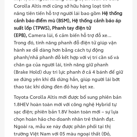
Corolla Altis mới cũng sở hữu hàng loạt tính
năng tiên tiến hỗ trợ người lái bao gồm
Hệ thống
cảnh báo điểm mù (BSM), Hệ thống cảnh báo áp
suất lốp (TPWS), Phanh tay điện tử
(EPB),
Camera lùi, 6 cảm biến hỗ trợ đỗ xe…
Trong đó, tính năng phanh đỗ điện tử giúp vận
hành xe dễ dàng hơn bằng cách tự động
phanh/nhả phanh đỗ kết hợp với vị trí cần số và
chân ga của người lái​, tính năng giữ phanh
(Brake Hold) duy trì lực phanh ở cả 4 bánh để giữ
xe đứng yên khi đã dừng hẳn, giúp người lái bớt
thao tác khi dừng đèn đỏ hay kẹt xe​.
Toyota Corolla Altis mới được bổ sung phiên bản
1.8HEV hoàn toàn mới với công nghệ Hybrid tự
sạc điện; phiên bản 1.8V hoàn toàn mới – sự lựa
chọn hoàn hảo cho doanh nhân trẻ thành đạt.
Ngoài ra, mẫu xe này được phân phối tại thị
trường Việt Nam với 05 màu ngoại thất (Đỏ,