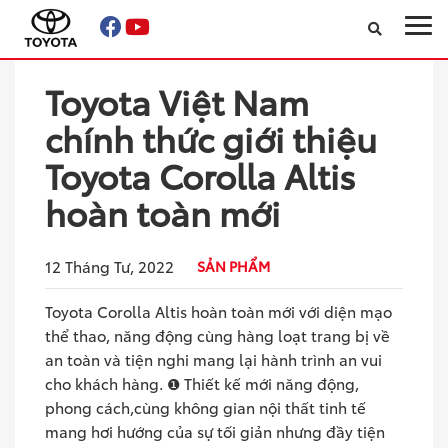
Toyota Việt Nam
Sản phẩm
chính thức giới thiệu
Xe đã qua sử dụng
Toyota Corolla Altis
hoàn toàn mới
Công nghệ
Dịch vụ
12 Tháng Tư, 2022
SẢN PHẨM
Toyota Corolla Altis hoàn toàn mới với diện mạo
Về Toyota Nankai Vĩnh Phúc
thể thao, năng động cùng hàng loạt trang bị về
an toàn và tiện nghi mang lại hành trình an vui
Tin tức & Khuyến mãi
cho khách hàng. ❶ Thiết kế mới năng động,
phong cách,cùng không gian nội thất tinh tế
Tìm Đại lý
mang hơi hướng của sự tối giản nhưng đầy tiện