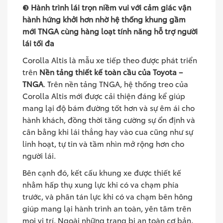
❸
Hành trình lái trọn niềm vui với cảm giác vận
hành hứng khởi hơn nhờ hệ thống khung gầm
mới TNGA cùng hàng loạt tính năng hỗ trợ người
lái tối đa
Corolla Altis là mẫu xe tiếp theo được phát triển
trên
Nền tảng thiết kế toàn cầu của Toyota –
TNGA
. Trên nền tảng TNGA, hệ thống treo của
Corolla Altis mới được cải thiện đáng kể giúp
mang lại độ bám đường tốt hơn và sự êm ái cho
hành khách, đồng thời tăng cường sự ổn định và
cân bằng khi lái thẳng hay vào cua cũng như sự
linh hoạt, tự tin và tầm nhìn mở rộng hơn cho
người lái.
Bên cạnh đó, kết cấu khung xe được thiết kế
nhằm hấp thụ xung lực khi có va chạm phía
trước, và phân tán lực khi có va chạm bên hông
giúp mang lại hành trình an toàn, yên tâm trên
mọi vị trí. Ngoài những trang bị an toàn cơ bản,