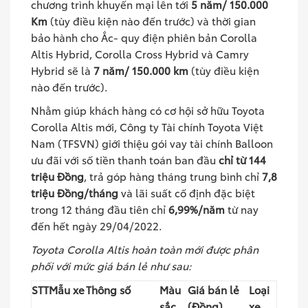
chương trình khuyến mại lên tới
5 năm/ 150.000
Km
(tùy điều kiện nào đến trước) và thời gian
bảo hành cho Ắc- quy điện phiên bản Corolla
Altis Hybrid, Corolla Cross Hybrid và Camry
Hybrid sẽ là
7 năm/ 150.000 km
(tùy điều kiện
nào đến trước).
Nhằm giúp khách hàng có cơ hội sở hữu Toyota
Corolla Altis mới, Công ty Tài chính Toyota Việt
Nam (TFSVN) giới thiệu gói vay tài chính Balloon
ưu đãi với số tiền thanh toán ban đầu
chỉ từ 144
triệu Đồng
, trả góp hàng tháng trung bình chỉ
7,8
triệu Đồng/tháng
và lãi suất cố định đặc biệt
trong 12 tháng đầu tiên chỉ
6,99%/năm
từ nay
đến hết ngày 29/04/2022.
Toyota Corolla Altis hoàn toàn mới được phân
phối với mức giá bán lẻ như sau:
STT
Mẫu xe
Thông số
Màu
Giá bán lẻ
Loại
sắc
(Đồng)
xe