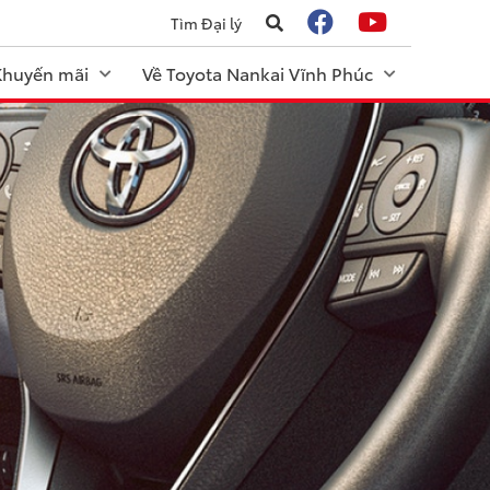
Tìm Đại lý
 Khuyến mãi
Về Toyota Nankai Vĩnh Phúc