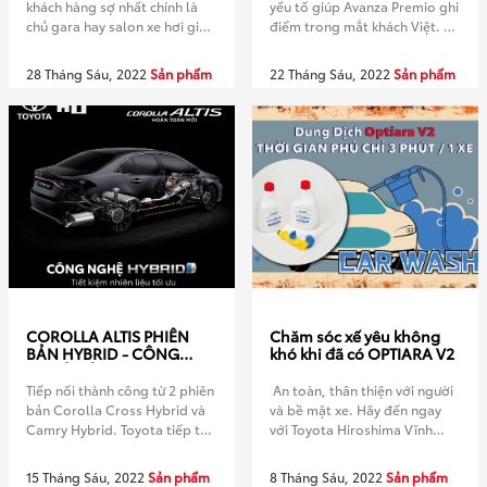
khách hàng sợ nhất chính là
yếu tố giúp Avanza Premio ghi
chủ gara hay salon xe hơi giấu
điểm trong mắt khách Việt. Bộ
nhẹm đi những lỗi lớn của xe
đôi MPV mới Avanza Premio
nếu có và tìm cách mông má
và Veloz Cross đạt mốc
28 Tháng Sáu, 2022
Sản phẩm
22 Tháng Sáu, 2022
Sản phẩm
những chiếc xe này để có thể
doanh số bán 2.200 chiếc, sau
bán được giá cao nhất trong
5 tuần mở bán tại Việt Nam.
khi đẩy mọi rủi ro nghiêm
Tổng thể ngoại thất trẻ trung
trọng […]
và bắt mắt hơn so với phiên
bản […]
COROLLA ALTIS PHIÊN
Chăm sóc xế yêu không
BẢN HYBRID - CÔNG
khó khi đã có OPTIARA V2
NGHỆ ĐỘNG CƠ XANH
CỦA TƯƠNG LAI
Tiếp nối thành công từ 2 phiên
An toàn, thân thiện với người
bản Corolla Cross Hybrid và
và bề mặt xe. Hãy đến ngay
Camry Hybrid. Toyota tiếp tục
với Toyota Hiroshima Vĩnh
tiên phong trang bị động cơ
Phúc – HT để trải nghiệm dịch
Hybrid trên phân khúc sedan
vụ rửa xe mới vô cùng hấp
15 Tháng Sáu, 2022
Sản phẩm
8 Tháng Sáu, 2022
Sản phẩm