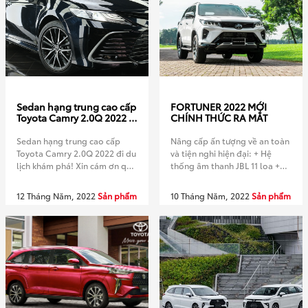
[…]
Sedan hạng trung cao cấp
FORTUNER 2022 MỚI
Toyota Camry 2.0Q 2022 đi
CHÍNH THỨC RA MẮT
du lịch khám phá!
Sedan hạng trung cao cấp
Nâng cấp ấn tượng về an toàn
Toyota Camry 2.0Q 2022 đi du
và tiện nghi hiện đại: + Hệ
lịch khám phá! Xin cám ơn quý
thống âm thanh JBL 11 loa +
khách hàng đã luôn tin tưởng
Hệ thống cảnh báo điểm mù
và đồng hành Địa chỉ: Xã Quất
(BSM) + Hệ thống cảnh bảo
12 Tháng Năm, 2022
Sản phẩm
10 Tháng Năm, 2022
Sản phẩm
Lưu, Huyện Bình Xuyên, Tỉnh
phương tiện cắt ngang (RCTA)
Vĩnh Phúc Hotline: 02113 899
Chương trình khuyến mại hấp
899 Zalo:
dẫn với gói gia hạn bảo hành 2
https://zalo.me/1496322726581833504
năm/50.000km dành cho
Website:
khách […]
https://toyotavinhphuc.asia/
Youtube: Đăng ký kênh
Youtube của chúng tôi để […]