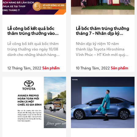
Lễ công bố kết quả bốc
Lễ bốc thăm trúng thưởng
thăm trúng thưởng vào
tháng 7 - Nhân dịp kỷ
ngày 10/08
niệm 10 năm thành lập
Toyota Hiroshima Vĩnh
Lễ công bố kết quả bốc thăm
Nhân dịp kỷ niệm 10 năm
Phúc - HT
trúng thưởng vào ngày 10/08
thành lập Toyota Hiroshima
dành cho những khách hàng
Vĩnh Phúc – HT Kình mời quý
đã làm dịch vụ, mua xe trong
khách hàng tham dự buổi
tháng 7 Chúc mừng 3 khách
Livestream – Lễ bốc thăm
12 Tháng Tám, 2022
Sản phẩm
10 Tháng Tám, 2022
Sản phẩm
hàng may mắn của tháng đã
trúng thưởng cho những khách
trúng thưởng nồi cơm điện
hàng đã làm dịch vụ và đặt
cao tần COEX. Những Lá phiếu
cọc, mua xe trong tháng 7
may mắn khi bốc sẽ được
Thời gian: 9h00 ngày
livestream để […]
10/08/2022 TOYOTA
HIROSHIMA VĨNH […]