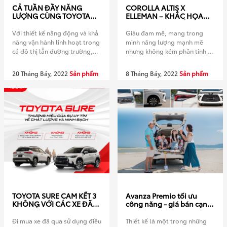
CẢ TUẦN ĐẦY NĂNG
COROLLA ALTIS X
LƯỢNG CÙNG TOYOTA
ELLEMAN – KHẮC HỌA
AVANZA PREMIO
CHÂN DUNG THẾ HỆ
DOANH NHÂN TRẺ
Với thiết kế năng động và khả
Giàu đam mê, mang trong
năng vận hành linh hoạt trong
mình năng lượng mạnh mẽ
cả đô thị lẫn đường trường,
nhưng không kém phần tinh tế
Avanza Premio là lựa chọn
Tự tin với công nghệ Phóng
tuyệt vời cùng bạn và gia đình
khoáng với ngoại hình Thông
20 Tháng Bảy, 2022
Sản phẩm
8 Tháng Bảy, 2022
Sản phẩm
trong cả tuần năng động. Dù
thái với Hybrid TOYOTA
đi làm, đi chơi hay những
HIROSHIMA VĨNH PHÚC Địa
chuyến du lịch dài, hành trình
chỉ: Xã Quất Lưu, Huyện Bình
nào cũng là những trải nghiệm
Xuyên, Tỉnh Vĩnh Phúc Hotline:
[…]
02113 899 899 Zalo:
https://zalo.me/14963227265818
Website:
https://toyotavinhphuc.asia/
Youtube: Đăng […]
TOYOTA SURE CAM KẾT 3
Avanza Premio tối ưu
KHÔNG VỚI CÁC XE ĐÃ
công năng - giá bán cạnh
QUA SỬ DỤNG
tranh
Đi mua xe đã qua sử dụng điều
Thiết kế là một trong những