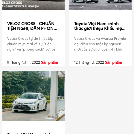
VELOZ CROSS - CHUẨN
Toyota Việt Nam chính
TIỆN NGHI, ĐẬM PHONG
thức giới thiệu Khẩu hiệu
CÁCH
(Tagline) mới của thương
hiệu -“Move your world”-
Veloz Cross tự tin thiết lập
Veloz Cross và Avanza Premio
cùng Bộ đôi Veloz Cross
chuẩn mực mới về sự “tiện
đại diện cho một kỷ nguyên
và Avanza Premio hoàn
nghi” và “phong cách” với vẻ
mới của sự di chuyển khi không
toàn mới
ngoài thời thượng của một
chỉ mang đến sự thoải mái mà
chiếc Crossover hiện đại song
còn cùng nhau chia sẻ những
9 Tháng Năm, 2022
Sản phẩm
12 Tháng Tư, 2022
Sản phẩm
hành cùng không gian nội thất
cảm giác phấn khích và niềm
thoải mái, tất cả sẽ cùng bạn
vui trên mỗi cung đường. Hai
nâng niu từng trải nghiệm của
dòng xe mới này sẽ giúp nâng
những người thân yêu, để mỗi
tầm trải nghiệm di chuyển […]
chuyến đi […]