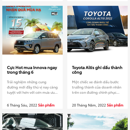
hạng C. Phiên bản động cơ
dẫn! (Chi phí hợp lý) Quy trình
Hybrid – Corolla Altis 1.8HEV
sử dụng sản phẩm Optiara V2
sở hữu những gì? Công nghệ
Với thời gian phủ chỉ 3 phút
tự sạc và chuyển đổi giữa xăng
trên 1 xe 1. […]
– điện tiên […]
Cực Hot mua Innova ngay
Toyota Altis ghi dấu thành
trong tháng 6
công
Trải nghiệm những cung
Một chiếc xe đánh dấu bước
đường mới đầy thú vị nay càng
trưởng thành của doanh nhân
tuyệt vời hơn với cơn mưa ưu
trên con đường chinh phục
đãi khi mua Innova ngay trong
thành công, nâng tầm đẳng
tháng 6 này! Hỗ trợ lệ phí
cấp khi được tích hợp những
6 Tháng Sáu, 2022
Sản phẩm
20 Tháng Năm, 2022
Sản phẩm
trước bạ 15 triệu đồng cho
công nghệ tiên tiến nhất tạo
phiên bản Innova E 2.0 MT và
nên chất lượng vượt trội và
Innova G 2.0 AT Hỗ trợ lãi suất
những trải nghiệm lý thú
hấp dẫn, từ […]
Toyota Altis ghi dấu thành
công Trong sự nghiệp của một