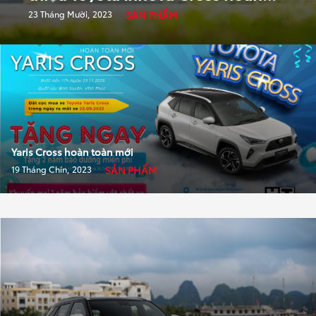
toàn mới
23 Tháng Mười, 2023
SẢN PHẨM
Yaris Cross hoàn toàn mới
19 Tháng Chín, 2023
SẢN PHẨM