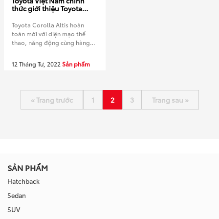
Toyota Việt Nam chính
thức giới thiệu Toyota
Corolla Altis hoàn toàn
mới
Toyota Corolla Altis hoàn
toàn mới với diện mạo thể
thao, năng động cùng hàng
loạt trang bị về an toàn và
tiện nghi mang lại hành trình
12 Tháng Tư, 2022
Sản phẩm
an vui cho khách hàng. ❶ Thiết
kế mới năng động, phong
cách,cùng không gian nội thất
tinh tế mang hơi hướng của sự
« Trang trước
1
2
3
Trang sau »
tối giản nhưng […]
SẢN PHẨM
Hatchback
Sedan
SUV