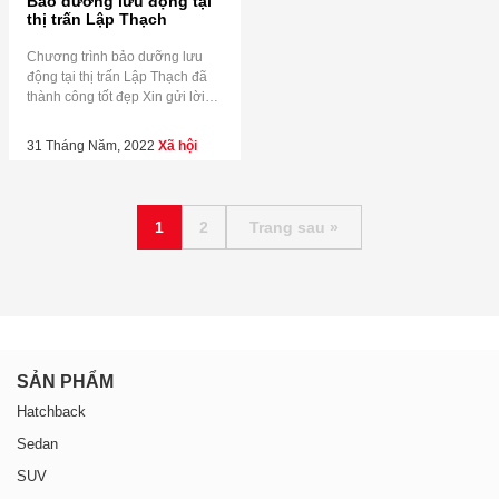
Bảo dưỡng lưu động tại
thị trấn Lập Thạch
Chương trình bảo dưỡng lưu
động tại thị trấn Lập Thạch đã
thành công tốt đẹp ️Xin gửi lời
cảm ơn Quý khách hàng tại thị
trấn Lập Thạch đến tham dự.
31 Tháng Năm, 2022
Xã hội
Mong rằng hoạt động này sẽ
tiếp tục nhận được nhiều hơn
sự ủng hộ và tham gia của Quý
khách hàng! ———————-
1
2
Trang sau »
[…]
SẢN PHẨM
Hatchback
Sedan
SUV