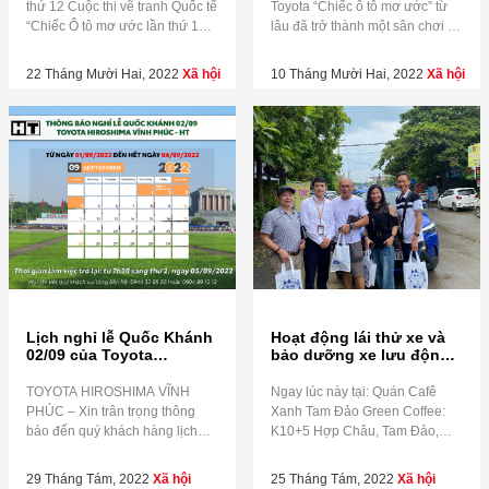
thứ 12 Cuộc thi vẽ tranh Quốc tế
Toyota “Chiếc ô tô mơ ước” từ
“Chiếc Ô tô mơ ước lần thứ 12”
lâu đã trở thành một sân chơi bổ
đã khép lại, Toyota Hiroshima
ích và lý thú, giúp khơi dậy niềm
Vĩnh Phúc – HT cảm ơn các bạn
đam mê vẽ tranh của các em
22 Tháng Mười Hai, 2022
Xã hội
10 Tháng Mười Hai, 2022
Xã hội
nhỏ đã gửi bài tham dự về Đại
học sinh. Toyota Hiroshima Vĩnh
lý. THVP đã nhận được rất
Phúc đã chào đón các bé ở câu
nhiều tranh của […]
lạc bộ vẽ tranh Hà Ngọc, […]
Lịch nghỉ lễ Quốc Khánh
Hoạt động lái thử xe và
02/09 của Toyota
bảo dưỡng xe lưu động
Hiroshima Vĩnh Phúc - HT
tại K10+5 Hợp Châu, Tam
Đảo, Vĩnh Phúc
TOYOTA HIROSHIMA VĨNH
Ngay lúc này tại: Quán Cafê
PHÚC – Xin trân trọng thông
Xanh Tam Đảo Green Coffee:
báo đến quý khách hàng lịch
K10+5 Hợp Châu, Tam Đảo,
nghỉ lễ Quốc Khánh 02/09/2022
Vĩnh Phúc Toyota Hiroshima
TOYOTA HIROSHIMA VĨNH
Vĩnh Phúc – HT tổ chức hoạt
29 Tháng Tám, 2022
Xã hội
25 Tháng Tám, 2022
Xã hội