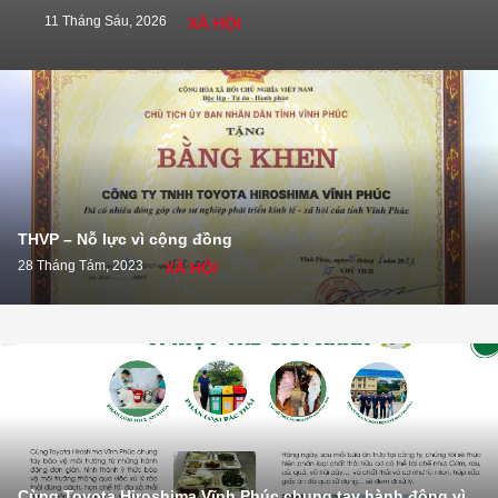
11 Tháng Sáu, 2026
XÃ HỘI
THVP – Nỗ lực vì cộng đồng
28 Tháng Tám, 2023
XÃ HỘI
Cùng Toyota Hiroshima Vĩnh Phúc chung tay hành động vì