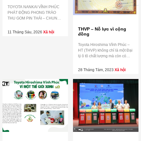
TOYOTA NANKAI VĨNH PHÚC
PHÁT ĐỘNG PHONG TRÀO
THU GOM PIN THẢI – CHUNG
TAY BẢO VỆ MÔI TRƯỜNG Mỗi
THVP – Nỗ lực vì cộng
viên pin đã qua sử dụng nếu
11 Tháng Sáu, 2026
Xã hội
đồng
không được xử lý đúng cách có
thể gây ảnh hưởng lâu dài đến
Toyota Hiroshima Vĩnh Phúc –
môi trường và sức khỏe cộng
HT (THVP) không chỉ là một Đại
đồng. Chỉ với một hành động
lý ô tô chất lượng mà còn có
nhỏ hôm […]
nhiều hoạt động xã hội có ý
nghĩa, đóng góp thiết thực cho
28 Tháng Tám, 2023
Xã hội
cộng đồng. Từ 01/06/2023 –
31/07/2023: Thu gom Pin cũ để
xử lý và Sách báo để quyên
tặng Chương trình đã […]