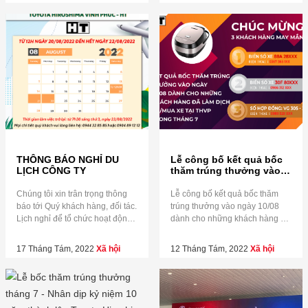
PHÚC ?Địa chỉ: Xã Quất Lưu,
động lái thử xe và bảo dưỡng
Huyện Bình Xuyên, Tỉnh Vĩnh
xe lưu động. Cảm ơn quý khách
Phúc ☎ Hotline: 02113 899
hàng đã tham gia lái thử xe, bảo
899 ?Zalo:
dưỡng xe cùng THVP Quý
https://zalo.me/1496322726581833504
khách […]
?Website:
https://toyotavinhphuc.asia/ ?
Youtube: Đăng ký kênh Youtube
của chúng tôi để xem […]
THÔNG BÁO NGHỈ DU
Lễ công bố kết quả bốc
LỊCH CÔNG TY
thăm trúng thưởng vào
ngày 10/08
Chúng tôi xin trân trọng thông
Lễ công bố kết quả bốc thăm
báo tới Quý khách hàng, đối tác.
trúng thưởng vào ngày 10/08
Lịch nghỉ để tổ chức hoạt động
dành cho những khách hàng đã
nội bộ cụ thể như sau: Lịch
làm dịch vụ, mua xe trong tháng
nghỉ: Bắt đầu từ 12h Ngày
7 Chúc mừng 3 khách hàng
17 Tháng Tám, 2022
Xã hội
12 Tháng Tám, 2022
Xã hội
20/08/2022 đến hết ngày
may mắn của tháng đã trúng
22/08/2022 Công ty hoạt động
thưởng nồi cơm điện cao tần
lại bình thường từ 7h30 sáng
COEX. Những Lá phiếu may
thứ Ba (Ngày 23/08/2022) Trong
mắn khi bốc sẽ được livestream
thời gian […]
để […]