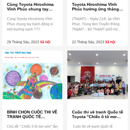
Cùng Toyota Hiroshima
Toyota Hiroshima Vĩnh
Vĩnh Phúc chung tay
Phúc hưởng ứng tháng
hành động vì môi trường
hành động vì môi trường
xanh ???
hướng tới chuyển đổi
Cùng Toyota Hiroshima Vĩnh
(TN&MT) – Ngày 21/6, tại Vĩnh
xanh
Phúc chung tay hành động vì
Phúc, Trung tâm Truyền thông
môi trường xanh ???
TN&MT – Bộ TN&MT phối hợp
cùng Công ty Ô tô Toyota Việt
Nam đã tổ chức Lễ phát động
29 Tháng Sáu, 2023
Xã hội
22 Tháng Sáu, 2023
Xã hội
Chương trình “Toyota hưởng
ứng tháng hành động vì môi
trường hướng tới chuyển đổi
xanh năm 2023” nhằm tập
huấn, hỗ trợ người […]
BÌNH CHỌN CUỘC THI VẼ
Cuộc thi vẽ tranh Quốc tế
TRANH QUỐC TẾ
Toyota “Chiếc ô tô mơ
TOYOTA
ước”
Chủ đề “ Chiếc ô tô mơ ước” lần
Cuộc thi vẽ tranh Quốc tế