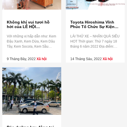
Không khí vui tươi hồ
Toyota Hiroshima Vĩnh
hởi của LỄ HỘI
Phúc Tổ Chức Sự Kiện
KEM hoàn toàn miễn phí
Lái Thử Xe - Nhận Quà
Khủng
Với những vị hấp dẫn như: Kem
LÁI THỬ XE – NHẬN QUÀ SIÊU
Đậu Xanh, Kem Dừa, Kem Dâu
HOT Thời gian: Thứ 7 ngày 18
Tây, Kem Socola, Kem Sầu
tháng 6 năm 2022 Địa điểm:
Riêng, Kem Cốm Dừa mà
Quán cafe Cầu Vồng Tím gần
Toyota Hiroshima Vĩnh Phúc –
cổng trường cấp 3 Tam Dương.
9 Tháng Bảy, 2022
Xã hội
14 Tháng Sáu, 2022
Xã hội
HT gửi đến quý khách hàng và
Hợp Hoà- Tam Dương- Vĩnh
các bạn nhỏ! Hãy đến Toyota
Phúc Đăng kí lái thử ngay để
Hiroshima Vĩnh Phúc – HT để
Tận tay lái thử cho trải nghiệm
thưởng thức và chụp những tấm
chân thực các dòng […]
hình đẹp […]